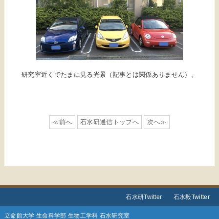
研究室近くでたまに見る光景（記事とは関係ありません）。
≪前へ
石水研通信トップへ
次へ≫
石水研Twitter
石水毅Twitter
立命館大学 生命科学部 生物工学科 石水研究室