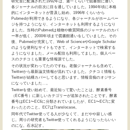
研究室に配属された1992年は、週一くらいで図書館に通い、
各ジャーナルの目次に目を通していました。1994年頃に本格
的にインターネットが普及し始め、1996年くらいから
Pubmedが利用できるようになり、各ジャーナルがホームペー
ジを持つようになり、インターネットも利用するようになり
ました。当時のPubmedは植物や糖質関係のジャーナルのカバ
ー率が低く、2000年頃まで図書館通いをしていました。その
後、Pubmedが充実して、Web of ScienceやGoogle Scholar
のような便利なサイトもできて、インターネットで検索する
ようになりました。メール配信も利用してました。個人ベー
スのクチコミも重要な情報源でした。
その状況が変わってたのですね。老舗ジャーナルも含めて、
Twitterから最新論文情報が流れていました。クチコミ情報も
Twitterが結構カバーしてると思います。情報音痴のオジサン
になっていました...。
Twitterを使い始めて、最近知って驚いたことは、酵素番号
（EC番号）に新しいカテゴリーが追加されたことです。酵素
番号はEC1〜EC6に分類されていましたが、EC1〜EC7に変
わったとのこと。EC7はTranslocase。
同年代でTwitter使ってる人が少なくて、まだやや寂しい感
じ。周りの研究者もTwitter使ってくれるようになったらいい
のにな。石水記す。