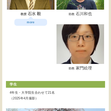
石水 毅
石川和也
教授
助教
more
家門絵理
助教
学生
4年生・大学院生合わせて21名
（2025年4月撮影）